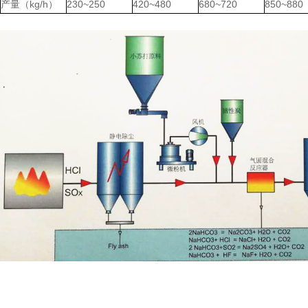
kg/h
230~250
420~480
680~720
850~880
产量（
）