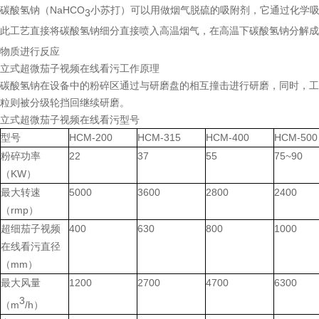
碳酸氢钠（
NaHCO
小苏打）可以用做烟气脱硫的吸附剂，它通过化学
3
此工艺直接将碳酸氢钠细分直接喷入高温烟气，在高温下碳酸氢钠分解
物质进行反应
立式超微茄子视频在线看污工作原理
碳酸氢钠在设备中的粉碎区通过与研磨盘的相互撞击进行研磨，同时，工艺
粒则被分级轮挡回继续研磨。
立式超微茄子视频在线看污型号
HCM-200
HCM-315
HCM-400
HCM-500
型号
22
37
55
75~90
粉碎功率
KW
（
）
5000
3600
2800
2400
最大转速
rmp
（
）
400
630
800
1000
超细茄子视频
在线看污直径
mm
（
）
1200
2700
4700
6300
最大风量
3
m
/h
（
）